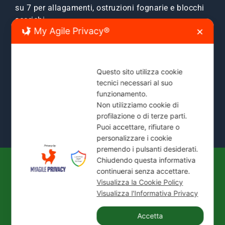
su 7 per allagamenti, ostruzioni fognarie e blocchi
scarichi.
My Agile Privacy®
✕
Zone Servite:
Milano città, Monza e Brianza, Sesto
San Giovanni, Cinisello, Cologno, Bresso, Segrate,
Cernusco e comuni limitrofi.
Questo sito utilizza cookie
tecnici necessari al suo
Mostra Tutte le Zone Servite →
funzionamento.
Non utilizziamo cookie di
profilazione o di terze parti.
Puoi accettare, rifiutare o
personalizzare i cookie
premendo i pulsanti desiderati.
Chiudendo questa informativa
continuerai senza accettare.
© 2026
IDEAL JET S.N.C. DI PREZIOSO
Visualizza la Cookie Policy
ANTONIETTA E C.
| P. IVA / C.F.: 02066180965 |
Visualizza l'Informativa Privacy
REA: MI-1339524 | Via Pisa 200/28 - 20099 Sesto
San Giovanni (MI)
Accetta
Tel.:
+39 02 24416880
| PEC:
idealjetsnc@legalmail.it