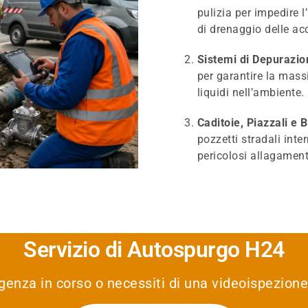
pulizia per impedire l
di drenaggio delle ac
Sistemi di Depurazion
per garantire la massi
liquidi nell’ambiente.
Caditoie, Piazzali e 
pozzetti stradali inte
pericolosi allagamenti
Servizio di Autospurgo H24
genza in corso o necessiti di una videoispezione