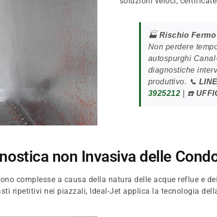
soluzioni veloci, certificat
🏭
Rischio Fermo
Non perdere tempo c
autospurghi Canal-
diagnostiche inte
produttivo. 📞
LIN
3925212
| ☎️
UFFI
ostica non Invasiva delle Condo
 sono complesse a causa della natura delle acque reflue e dei 
ti ripetitivi nei piazzali, Ideal-Jet applica la tecnologia del