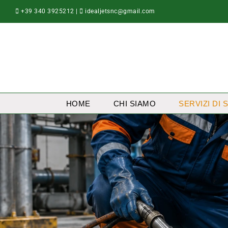
Salta
+39 340 3925212
|
idealjetsnc@gmail.com
al
contenuto
HOME
CHI SIAMO
SERVIZI DI