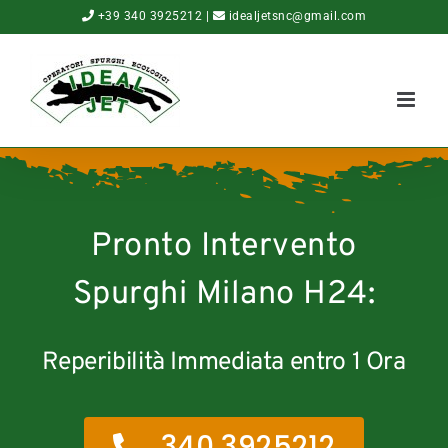
Salta
+39 340 3925212
|
idealjetsnc@gmail.com
al
contenuto
Pronto Intervento
Spurghi Milano H24:
Reperibilità Immediata entro 1 Ora
340 3925212