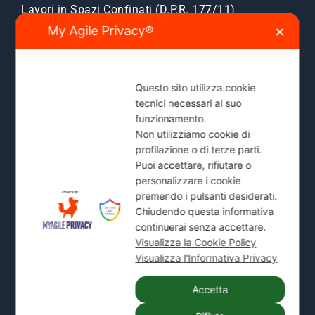
Lavori in Spazi Confinati (D.P.R. 177/11)
Prosciugamento Locali Allagati
My Agile Privacy®
✕
Iscrizione Albo Gestori Ambientali
Questo sito utilizza cookie
Pronto Intervento H24
tecnici necessari al suo
funzionamento.
Servizio di emergenza attivo 24 ore su 24, 7 giorni
Non utilizziamo cookie di
su 7 per allagamenti, ostruzioni fognarie e blocchi
profilazione o di terze parti.
scarichi.
Puoi accettare, rifiutare o
personalizzare i cookie
Zone Servite:
Milano città, Monza e Brianza, Sesto
premendo i pulsanti desiderati.
San Giovanni, Cinisello, Cologno, Bresso, Segrate,
Chiudendo questa informativa
Cernusco e comuni limitrofi.
continuerai senza accettare.
Visualizza la Cookie Policy
Mostra Tutte le Zone Servite →
Visualizza l'Informativa Privacy
Accetta