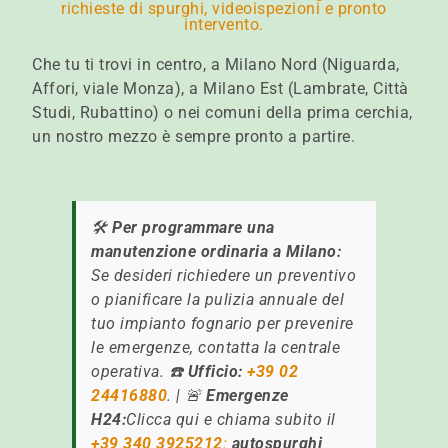
Che tu ti trovi in centro, a Milano Nord (Niguarda,
Affori, viale Monza), a Milano Est (Lambrate, Città
Studi, Rubattino) o nei comuni della prima cerchia,
un nostro mezzo è sempre pronto a partire.
🛠️
Per programmare una
manutenzione ordinaria a Milano:
Se desideri richiedere un preventivo
o pianificare la pulizia annuale del
tuo impianto fognario per prevenire
le emergenze, contatta la centrale
operativa. ☎️
Ufficio:
+39 02
24416880
. | 🚨
Emergenze
H24:
Clicca qui e chiama subito il
+39 340 3925212
:
autospurghi