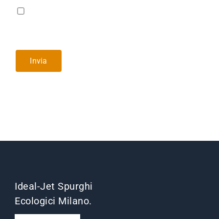
Accetto l'informativa sul trattamento dei
dati personali ai sensi dell'art. 13 del
Regolamento UE 2016/679 (GDPR).
Ideal-Jet Spurghi
Ecologici Milano.