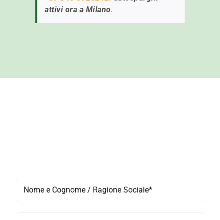
attivi ora a Milano
.
Compila il modulo per richiedere un
autospurgo rapido a Milano,
un intervento urgente o maggiori
informazioni sui nostri servizi H24.