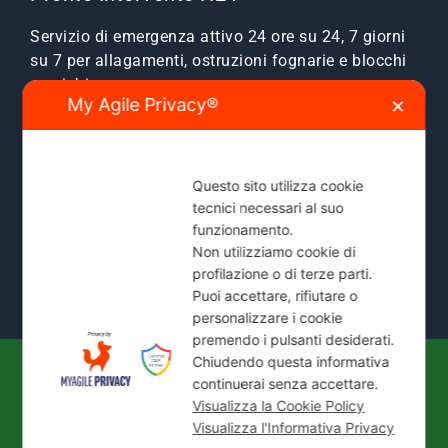
Servizio di emergenza attivo 24 ore su 24, 7 giorni
su 7 per allagamenti, ostruzioni fognarie e blocchi
scarichi.
My Agile Privacy®
✕
Zone Servite:
Milano città, Monza e Brianza, Sesto
San Giovanni, Cinisello, Cologno, Bresso, Segrate,
Cernusco e comuni limitrofi.
Questo sito utilizza cookie
tecnici necessari al suo
Mostra Tutte le Zone Servite →
funzionamento.
Non utilizziamo cookie di
profilazione o di terze parti.
Puoi accettare, rifiutare o
personalizzare i cookie
premendo i pulsanti desiderati.
Chiudendo questa informativa
continuerai senza accettare.
© 2026
IDEAL JET S.N.C. DI PREZIOSO
Visualizza la Cookie Policy
ANTONIETTA E C.
| P. IVA / C.F.: 02066180965 |
Visualizza l'Informativa Privacy
REA: MI-1339524 | Via Pisa 200/28 - 20099 Sesto