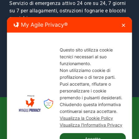
Servizio di emergenza attivo 24 ore su 24, 7 giorni
su 7 per allagamenti, ostruzioni fognarie e blocchi
scarichi.
My Agile Privacy®
✕
Zone Servite:
Milano città, Monza e Brianza, Sesto
San Giovanni, Cinisello, Cologno, Bresso, Segrate,
Cernusco e comuni limitrofi.
Questo sito utilizza cookie
tecnici necessari al suo
Mostra Tutte le Zone Servite →
funzionamento.
Non utilizziamo cookie di
profilazione o di terze parti.
Puoi accettare, rifiutare o
personalizzare i cookie
premendo i pulsanti desiderati.
Chiudendo questa informativa
continuerai senza accettare.
© 2026
IDEAL JET S.N.C. DI PREZIOSO
Visualizza la Cookie Policy
ANTONIETTA E C.
| P. IVA / C.F.: 02066180965 |
Visualizza l'Informativa Privacy
REA: MI-1339524 | Via Pisa 200/28 - 20099 Sesto
San Giovanni (MI)
Accetta