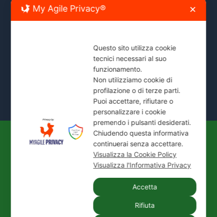
My Agile Privacy®
✕
Zone Servite:
Milano città, Monza e Brianza, Sesto
San Giovanni, Cinisello, Cologno, Bresso, Segrate,
Cernusco e comuni limitrofi.
Questo sito utilizza cookie
tecnici necessari al suo
Mostra Tutte le Zone Servite →
funzionamento.
Non utilizziamo cookie di
profilazione o di terze parti.
Puoi accettare, rifiutare o
personalizzare i cookie
premendo i pulsanti desiderati.
Chiudendo questa informativa
continuerai senza accettare.
© 2026
IDEAL JET S.N.C. DI PREZIOSO
Visualizza la Cookie Policy
ANTONIETTA E C.
| P. IVA / C.F.: 02066180965 |
Visualizza l'Informativa Privacy
REA: MI-1339524 | Via Pisa 200/28 - 20099 Sesto
San Giovanni (MI)
Accetta
Tel.:
+39 02 24416880
| PEC:
idealjetsnc@legalmail.it
Rifiuta
|
Privacy Policy
|
Cookie Policy
|
Credits