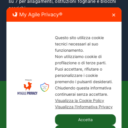
su 7 per allagamenti, ostruzioni fognarie e blocchi
scarichi.
My Agile Privacy®
✕
Zone Servite:
Milano città, Monza e Brianza, Sesto
San Giovanni, Cinisello, Cologno, Bresso, Segrate,
Cernusco e comuni limitrofi.
Questo sito utilizza cookie
tecnici necessari al suo
Mostra Tutte le Zone Servite →
funzionamento.
Non utilizziamo cookie di
profilazione o di terze parti.
Puoi accettare, rifiutare o
personalizzare i cookie
premendo i pulsanti desiderati.
Chiudendo questa informativa
continuerai senza accettare.
© 2026
IDEAL JET S.N.C. DI PREZIOSO
Visualizza la Cookie Policy
ANTONIETTA E C.
| P. IVA / C.F.: 02066180965 |
Visualizza l'Informativa Privacy
REA: MI-1339524 | Via Pisa 200/28 - 20099 Sesto
San Giovanni (MI)
Accetta
Tel.:
+39 02 24416880
| PEC:
idealjetsnc@legalmail.it