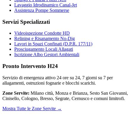
Lavaggio Idrodinamico Canal-Jet
Assistenza Pompe Sommerse
Servizi Specializzati
Videoispezione Condotte HD
Relining e Risanamento No-Dig
Lavori in Spazi Confinati (D.P.R. 177/11)
Prosciugamento Locali Allagati
Iscrizione Albo Gestori Ambientali
Pronto Intervento H24
Servizio di emergenza attivo 24 ore su 24, 7 giorni su 7 per
allagamenti, ostruzioni fognarie e blocchi scarichi.
Zone Servite:
Milano città, Monza e Brianza, Sesto San Giovanni,
Cinisello, Cologno, Bresso, Segrate, Cernusco e comuni limitrofi.
Mostra Tutte le Zone Servite →
© 2026
IDEAL JET S.N.C. DI PREZIOSO ANTONIETTA E C.
| P.
IVA / C.F.: 02066180965 | REA: MI-1339524 | Via Pisa 200/28 -