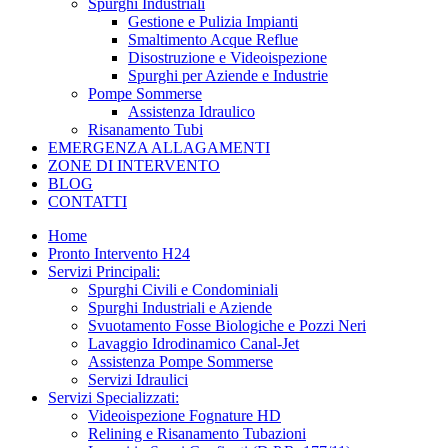
Spurghi Industriali
Gestione e Pulizia Impianti
Smaltimento Acque Reflue
Disostruzione e Videoispezione
Spurghi per Aziende e Industrie
Pompe Sommerse
Assistenza Idraulico
Risanamento Tubi
EMERGENZA ALLAGAMENTI
ZONE DI INTERVENTO
BLOG
CONTATTI
Home
Pronto Intervento H24
Servizi Principali:
Spurghi Civili e Condominiali
Spurghi Industriali e Aziende
Svuotamento Fosse Biologiche e Pozzi Neri
Lavaggio Idrodinamico Canal-Jet
Assistenza Pompe Sommerse
Servizi Idraulici
Servizi Specializzati:
Videoispezione Fognature HD
Relining e Risanamento Tubazioni