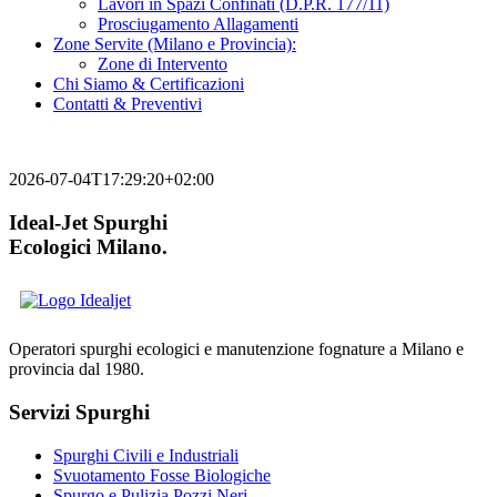
Lavori in Spazi Confinati (D.P.R. 177/11)
Prosciugamento Allagamenti
Zone Servite (Milano e Provincia):
Zone di Intervento
Chi Siamo & Certificazioni
Contatti & Preventivi
2026-07-04T17:29:20+02:00
Ideal-Jet Spurghi
Ecologici Milano.
Operatori spurghi ecologici e manutenzione fognature a Milano e
provincia dal 1980.
Servizi Spurghi
Spurghi Civili e Industriali
Svuotamento Fosse Biologiche
Spurgo e Pulizia Pozzi Neri