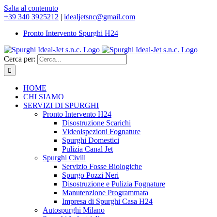
Salta al contenuto
+39 340 3925212
|
idealjetsnc@gmail.com
Pronto Intervento Spurghi H24
Cerca per:
HOME
CHI SIAMO
SERVIZI DI SPURGHI
Pronto Intervento H24
Disostruzione Scarichi
Videoispezioni Fognature
Spurghi Domestici
Pulizia Canal Jet
Spurghi Civili
Servizio Fosse Biologiche
Spurgo Pozzi Neri
Disostruzione e Pulizia Fognature
Manutenzione Programmata
Impresa di Spurghi Casa H24
Autospurghi Milano