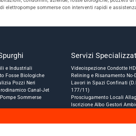
n abitazioni, condomini, aziende, fosse biologiche, pozzetti d
 di elettropompe sommerse con interventi rapidi e assistenz
 Spurghi
Servizi Specializzat
li e Industriali
Videoispezione Condotte HD
o Fosse Biologiche
Relining e Risanamento No-
lizia Pozzi Neri
Lavori in Spazi Confinati (D.
drodinamico Canal-Jet
177/11)
a Pompe Sommerse
Prosciugamento Locali Allag
Iscrizione Albo Gestori Ambi