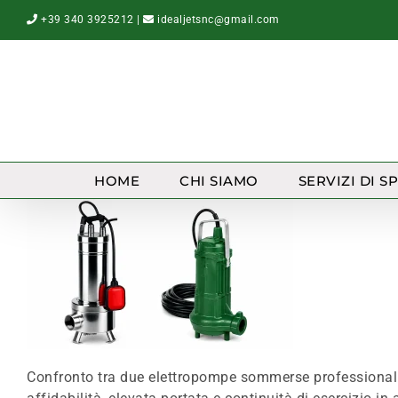
Salta
+39 340 3925212
|
idealjetsnc@gmail.com
al
contenuto
HOME
CHI SIAMO
SERVIZI DI S
Confronto tra due elettropompe sommerse professionali 