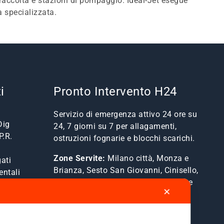
i raccolta e stazioni di pompaggio. Ideal-Jet esegue
a specializzata.
i
Pronto Intervento H24
Servizio di emergenza attivo 24 ore su
Dig
24, 7 giorni su 7 per allagamenti,
P.R.
ostruzioni fognarie e blocchi scarichi.
Zone Servite:
Milano città, Monza e
ati
Brianza, Sesto San Giovanni, Cinisello,
entali
Cologno, Bresso, Segrate, Cernusco e
✕
comuni limitrofi.
Mostra Tutte le Zone Servite →