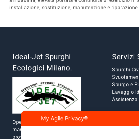
affidabilità, elevata portata e continuità di esercizio i
installazione, sostituzione, manutenzione e riparazione
Ideal-Jet Spurghi
Servizi
Ecologici Milano.
Spurghi Civi
Svuotament
Spurgo e Pu
Lavaggio I
Assistenz
My Agile Privacy®
Operatori spurghi ecologici e
manutenzione fognature a Milano e
provincia dal 1980.