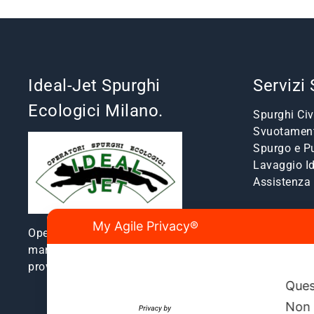
Ideal-Jet Spurghi
Servizi
Ecologici Milano.
Spurghi Civi
Svuotament
Spurgo e Pu
Lavaggio I
Assistenz
My Agile Privacy®
Operatori spurghi ecologici e
manutenzione fognature a Milano e
provincia dal 1980.
Ques
Non 