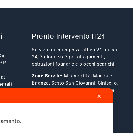
i
Pronto Intervento H24
Servizio di emergenza attivo 24 ore su
Dig
24, 7 giorni su 7 per allagamenti,
P.R.
ostruzioni fognarie e blocchi scarichi.
Zone Servite:
Milano città, Monza e
ati
Brianza, Sesto San Giovanni, Cinisello,
entali
Cologno, Bresso, Segrate, Cernusco e
✕
comuni limitrofi.
Mostra Tutte le Zone Servite →
ionamento.