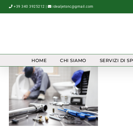
Salta
+39 340 3925212
|
idealjetsnc@gmail.com
al
contenuto
HOME
CHI SIAMO
SERVIZI DI S