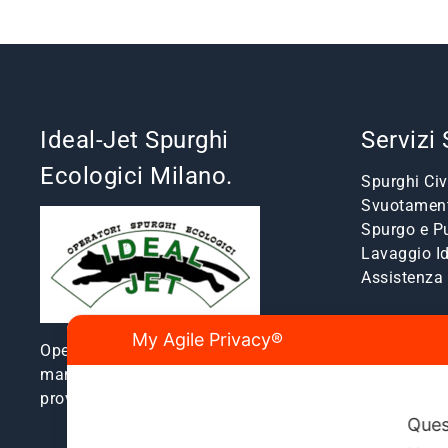
Ideal-Jet Spurghi
Servizi
Ecologici Milano.
Spurghi Civi
Svuotament
Spurgo e Pu
Lavaggio I
Assistenz
My Agile Privacy®
Operatori spurghi ecologici e
manutenzione fognature a Milano e
provincia dal 1980.
Ques