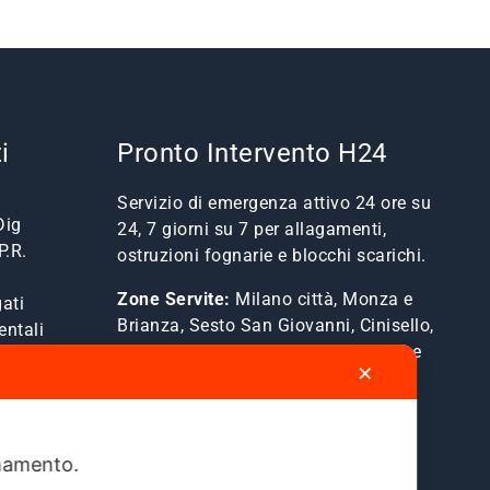
i
Pronto Intervento H24
Servizio di emergenza attivo 24 ore su
Dig
24, 7 giorni su 7 per allagamenti,
P.R.
ostruzioni fognarie e blocchi scarichi.
Zone Servite:
Milano città, Monza e
ati
Brianza, Sesto San Giovanni, Cinisello,
entali
Cologno, Bresso, Segrate, Cernusco e
✕
comuni limitrofi.
Mostra Tutte le Zone Servite →
ionamento.