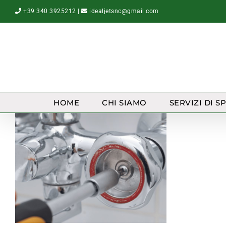
Salta
+39 340 3925212
|
idealjetsnc@gmail.com
al
contenuto
HOME
CHI SIAMO
SERVIZI DI S