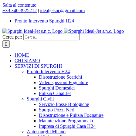
Salta al contenuto
+39 340 3925212
|
idealjetsnc@gmail.com
Pronto Intervento Spurghi H24
Cerca per:
HOME
CHI SIAMO
SERVIZI DI SPURGHI
Pronto Intervento H24
Disostruzione Scarichi
Videoispezioni Fognature
Spurghi Domestici
Pulizia Canal Jet
Spurghi Civili
Servizio Fosse Biologiche
Spurgo Pozzi Neri
Disostruzione e Pulizia Fognature
Manutenzione Programmata
Impresa di Spurghi Casa H24
Autospurghi Milano