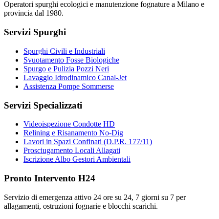
Operatori spurghi ecologici e manutenzione fognature a Milano e
provincia dal 1980.
Servizi Spurghi
Spurghi Civili e Industriali
Svuotamento Fosse Biologiche
Spurgo e Pulizia Pozzi Neri
Lavaggio Idrodinamico Canal-Jet
Assistenza Pompe Sommerse
Servizi Specializzati
Videoispezione Condotte HD
Relining e Risanamento No-Dig
Lavori in Spazi Confinati (D.P.R. 177/11)
Prosciugamento Locali Allagati
Iscrizione Albo Gestori Ambientali
Pronto Intervento H24
Servizio di emergenza attivo 24 ore su 24, 7 giorni su 7 per
allagamenti, ostruzioni fognarie e blocchi scarichi.