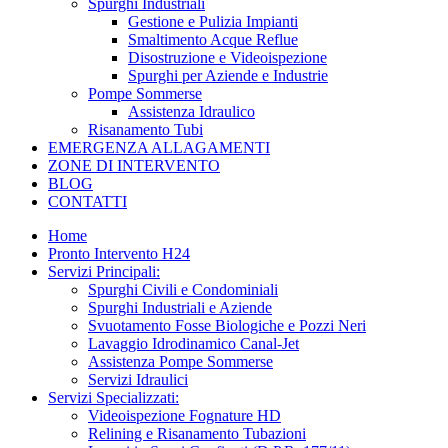
Spurghi Industriali
Gestione e Pulizia Impianti
Smaltimento Acque Reflue
Disostruzione e Videoispezione
Spurghi per Aziende e Industrie
Pompe Sommerse
Assistenza Idraulico
Risanamento Tubi
EMERGENZA ALLAGAMENTI
ZONE DI INTERVENTO
BLOG
CONTATTI
Home
Pronto Intervento H24
Servizi Principali:
Spurghi Civili e Condominiali
Spurghi Industriali e Aziende
Svuotamento Fosse Biologiche e Pozzi Neri
Lavaggio Idrodinamico Canal-Jet
Assistenza Pompe Sommerse
Servizi Idraulici
Servizi Specializzati:
Videoispezione Fognature HD
Relining e Risanamento Tubazioni