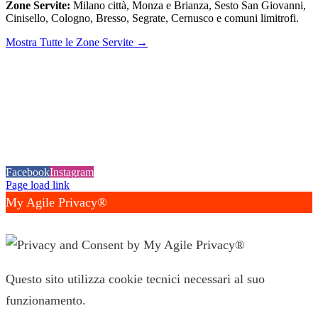
Zone Servite:
Milano città, Monza e Brianza, Sesto San Giovanni,
Cinisello, Cologno, Bresso, Segrate, Cernusco e comuni limitrofi.
Mostra Tutte le Zone Servite →
© 2026
IDEAL JET S.N.C. DI PREZIOSO ANTONIETTA E C.
| P.
IVA / C.F.: 02066180965 | REA: MI-1339524 | Via Pisa 200/28 -
20099 Sesto San Giovanni (MI)
Tel.:
+39 02 24416880
| PEC:
idealjetsnc@legalmail.it
|
Privacy
Policy
|
Cookie Policy
|
Credits
Facebook
Instagram
Page load link
My Agile Privacy®
✕
Questo sito utilizza cookie tecnici necessari al suo
funzionamento.