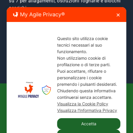
su 7 per allagamenti, ostruzioni fognarie e blocchi
scarichi.
My Agile Privacy®
✕
Zone Servite:
Milano città, Monza e Brianza, Sesto
San Giovanni, Cinisello, Cologno, Bresso, Segrate,
Cernusco e comuni limitrofi.
Questo sito utilizza cookie
tecnici necessari al suo
Mostra Tutte le Zone Servite →
funzionamento.
Non utilizziamo cookie di
profilazione o di terze parti.
Puoi accettare, rifiutare o
personalizzare i cookie
premendo i pulsanti desiderati.
Chiudendo questa informativa
continuerai senza accettare.
© 2026
IDEAL JET S.N.C. DI PREZIOSO
Visualizza la Cookie Policy
ANTONIETTA E C.
| P. IVA / C.F.: 02066180965 |
Visualizza l'Informativa Privacy
REA: MI-1339524 | Via Pisa 200/28 - 20099 Sesto
San Giovanni (MI)
Accetta
Tel.:
+39 02 24416880
| PEC:
idealjetsnc@legalmail.it