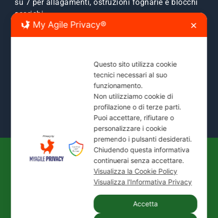
su 7 per allagamenti, ostruzioni fognarie e blocchi
scarichi.
My Agile Privacy®
✕
Zone Servite:
Milano città, Monza e Brianza, Sesto
San Giovanni, Cinisello, Cologno, Bresso, Segrate,
Cernusco e comuni limitrofi.
Questo sito utilizza cookie
tecnici necessari al suo
Mostra Tutte le Zone Servite →
funzionamento.
Non utilizziamo cookie di
profilazione o di terze parti.
Puoi accettare, rifiutare o
personalizzare i cookie
premendo i pulsanti desiderati.
Chiudendo questa informativa
continuerai senza accettare.
© 2026
IDEAL JET S.N.C. DI PREZIOSO
Visualizza la Cookie Policy
ANTONIETTA E C.
| P. IVA / C.F.: 02066180965 |
Visualizza l'Informativa Privacy
REA: MI-1339524 | Via Pisa 200/28 - 20099 Sesto
San Giovanni (MI)
Accetta
Tel.:
+39 02 24416880
| PEC:
idealjetsnc@legalmail.it