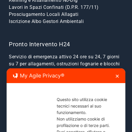
Relining e Risanamento No-Dig
Lavori in Spazi Confinati (D.P.R. 177/11)
Prosciugamento Locali Allagati
Iscrizione Albo Gestori Ambientali
Pronto Intervento H24
Servizio di emergenza attivo 24 ore su 24, 7 giorni
su 7 per allagamenti, ostruzioni fognarie e blocchi
scarichi.
My Agile Privacy®
✕
Zone Servite:
Milano città, Monza e Brianza, Sesto
San Giovanni, Cinisello, Cologno, Bresso, Segrate,
Cernusco e comuni limitrofi.
Questo sito utilizza cookie
tecnici necessari al suo
Mostra Tutte le Zone Servite →
funzionamento.
Non utilizziamo cookie di
profilazione o di terze parti.
Puoi accettare, rifiutare o