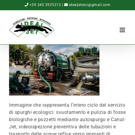
Salta
+39 340 3925212
|
idealjetsnc@gmail.com
al
contenuto
Immagine che rappresenta l’intero ciclo del servizio
di spurghi ecologici: svuotamento e pulizia di fosse
biologiche e pozzetti mediante autospurgo e Canal-
Jet, videoispezione preventiva delle tubazioni e
trasporto delle acque reflue verso impianti di