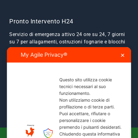
Pronto Intervento H24
Servizio di emergenza attivo 24 ore su 24, 7 giorni
su 7 per allagamenti, ostruzioni fognarie e blocchi
scarichi.
My Agile Privacy®
✕
Zone Servite:
Milano città, Monza e Brianza, Sesto
San Giovanni, Cinisello, Cologno, Bresso, Segrate,
Cernusco e comuni limitrofi.
Questo sito utilizza cookie
tecnici necessari al suo
Mostra Tutte le Zone Servite →
funzionamento.
Non utilizziamo cookie di
profilazione o di terze parti.
Puoi accettare, rifiutare o
personalizzare i cookie
premendo i pulsanti desiderati.
Chiudendo questa informativa