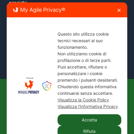
scarichi.
My Agile Privacy®
✕
Zone Servite:
Milano città, Monza e Brianza, Sesto
San Giovanni, Cinisello, Cologno, Bresso, Segrate,
Cernusco e comuni limitrofi.
Questo sito utilizza cookie
tecnici necessari al suo
Mostra Tutte le Zone Servite →
funzionamento.
Non utilizziamo cookie di
profilazione o di terze parti.
Puoi accettare, rifiutare o
personalizzare i cookie
premendo i pulsanti desiderati.
Chiudendo questa informativa
continuerai senza accettare.
© 2026
IDEAL JET S.N.C. DI PREZIOSO
Visualizza la Cookie Policy
ANTONIETTA E C.
| P. IVA / C.F.: 02066180965 |
Visualizza l'Informativa Privacy
REA: MI-1339524 | Via Pisa 200/28 - 20099 Sesto
San Giovanni (MI)
Accetta
Tel.:
+39 02 24416880
| PEC:
idealjetsnc@legalmail.it
Rifiuta
|
Privacy Policy
|
Cookie Policy
|
Credits