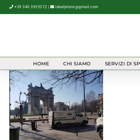
Salta
+39 340 3925212
|
idealjetsnc@gmail.com
al
contenuto
HOME
CHI SIAMO
SERVIZI DI S