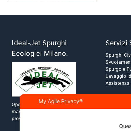
Ideal-Jet Spurghi
Servizi
Ecologici Milano.
Spurghi Civi
Svuotament
Spurgo e Pu
Lavaggio I
Assistenz
My Agile Privacy®
Operatori spurghi ecologici e
manutenzione fognature a Milano e
provincia dal 1980.
Ques