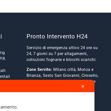
i
Pronto Intervento H24
Servizio di emergenza attivo 24 ore su
Dig
24, 7 giorni su 7 per allagamenti,
P.R.
ostruzioni fognarie e blocchi scarichi.
Zone Servite:
Milano città, Monza e
ati
Brianza, Sesto San Giovanni, Cinisello,
entali
Cologno, Bresso, Segrate, Cernusco e
✕
comuni limitrofi.
Mostra Tutte le Zone Servite →
ionamento.