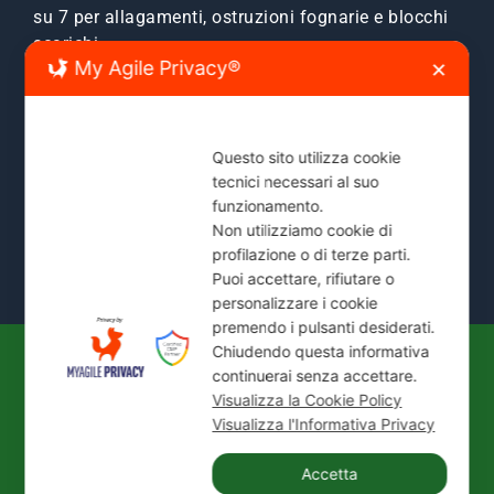
su 7 per allagamenti, ostruzioni fognarie e blocchi
scarichi.
My Agile Privacy®
✕
Zone Servite:
Milano città, Monza e Brianza, Sesto
San Giovanni, Cinisello, Cologno, Bresso, Segrate,
Cernusco e comuni limitrofi.
Questo sito utilizza cookie
tecnici necessari al suo
Mostra Tutte le Zone Servite →
funzionamento.
Non utilizziamo cookie di
profilazione o di terze parti.
Puoi accettare, rifiutare o
personalizzare i cookie
premendo i pulsanti desiderati.
Chiudendo questa informativa
continuerai senza accettare.
© 2026
IDEAL JET S.N.C. DI PREZIOSO
Visualizza la Cookie Policy
ANTONIETTA E C.
| P. IVA / C.F.: 02066180965 |
Visualizza l'Informativa Privacy
REA: MI-1339524 | Via Pisa 200/28 - 20099 Sesto
San Giovanni (MI)
Accetta
Tel.:
+39 02 24416880
| PEC:
idealjetsnc@legalmail.it