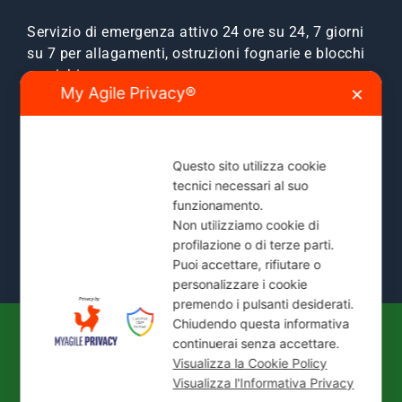
Servizio di emergenza attivo 24 ore su 24, 7 giorni
su 7 per allagamenti, ostruzioni fognarie e blocchi
scarichi.
My Agile Privacy®
✕
Zone Servite:
Milano città, Monza e Brianza, Sesto
San Giovanni, Cinisello, Cologno, Bresso, Segrate,
Cernusco e comuni limitrofi.
Questo sito utilizza cookie
tecnici necessari al suo
Mostra Tutte le Zone Servite →
funzionamento.
Non utilizziamo cookie di
profilazione o di terze parti.
Puoi accettare, rifiutare o
personalizzare i cookie
premendo i pulsanti desiderati.
Chiudendo questa informativa
continuerai senza accettare.
© 2026
IDEAL JET S.N.C. DI PREZIOSO
Visualizza la Cookie Policy
ANTONIETTA E C.
| P. IVA / C.F.: 02066180965 |
Visualizza l'Informativa Privacy
REA: MI-1339524 | Via Pisa 200/28 - 20099 Sesto