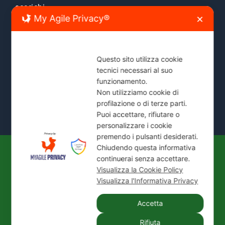
scarichi.
My Agile Privacy®
✕
Zone Servite:
Milano città, Monza e Brianza, Sesto
San Giovanni, Cinisello, Cologno, Bresso, Segrate,
Cernusco e comuni limitrofi.
Questo sito utilizza cookie
tecnici necessari al suo
Mostra Tutte le Zone Servite →
funzionamento.
Non utilizziamo cookie di
profilazione o di terze parti.
Puoi accettare, rifiutare o
personalizzare i cookie
premendo i pulsanti desiderati.
Chiudendo questa informativa
continuerai senza accettare.
© 2026
IDEAL JET S.N.C. DI PREZIOSO
Visualizza la Cookie Policy
ANTONIETTA E C.
| P. IVA / C.F.: 02066180965 |
Visualizza l'Informativa Privacy
REA: MI-1339524 | Via Pisa 200/28 - 20099 Sesto
San Giovanni (MI)
Accetta
Tel.:
+39 02 24416880
| PEC:
idealjetsnc@legalmail.it
Rifiuta
|
Privacy Policy
|
Cookie Policy
|
Credits