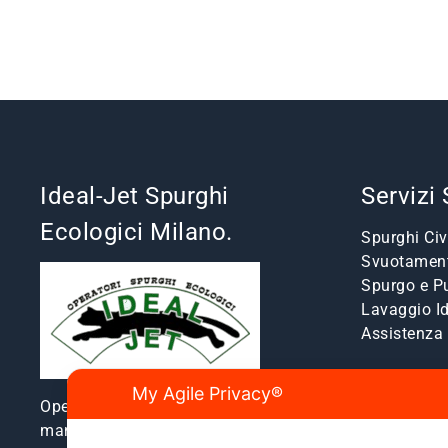
Ideal-Jet Spurghi
Servizi
Ecologici Milano.
Spurghi Civi
Svuotament
Spurgo e Pu
Lavaggio I
Assistenz
My Agile Privacy®
Operatori spurghi ecologici e
manutenzione fognature a Milano e