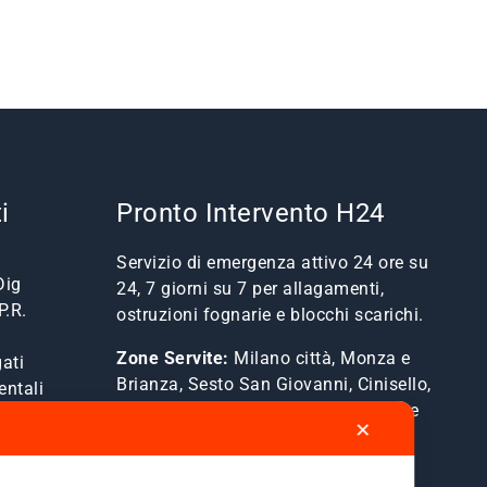
i
Pronto Intervento H24
Servizio di emergenza attivo 24 ore su
Dig
24, 7 giorni su 7 per allagamenti,
P.R.
ostruzioni fognarie e blocchi scarichi.
Zone Servite:
Milano città, Monza e
ati
Brianza, Sesto San Giovanni, Cinisello,
entali
Cologno, Bresso, Segrate, Cernusco e
✕
comuni limitrofi.
Mostra Tutte le Zone Servite →