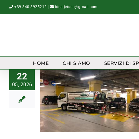
Salta
+39 340 3925212
|
idealjetsnc@gmail.com
al
contenuto
HOME
CHI SIAMO
SERVIZI DI S
22
05, 2026