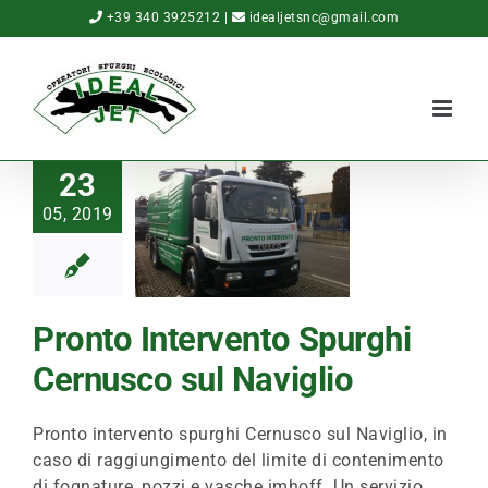
Salta
+39 340 3925212
|
idealjetsnc@gmail.com
al
contenuto
23
05, 2019
Pronto Intervento Spurghi
Cernusco sul Naviglio
Pronto intervento spurghi Cernusco sul Naviglio, in
caso di raggiungimento del limite di contenimento
di fognature, pozzi e vasche imhoff. Un servizio