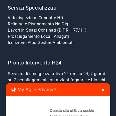
Servizi Specializzati
Videoispezione Condotte HD
Relining e Risanamento No-Dig
Lavori in Spazi Confinati (D.P.R. 177/11)
Prosciugamento Locali Allagati
Iscrizione Albo Gestori Ambientali
Pronto Intervento H24
Servizio di emergenza attivo 24 ore su 24, 7 giorni
su 7 per allagamenti, ostruzioni fognarie e blocchi
scarichi.
My Agile Privacy®
✕
Zone Servite:
Milano città, Monza e Brianza, Sesto
San Giovanni, Cinisello, Cologno, Bresso, Segrate,
Cernusco e comuni limitrofi.
Questo sito utilizza cookie