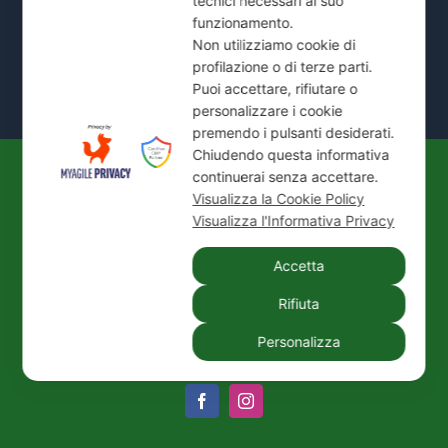
tecnici necessari al suo
Mostra Tutte le Zone Servite →
funzionamento.
Non utilizziamo cookie di
profilazione o di terze parti.
Puoi accettare, rifiutare o
personalizzare i cookie
premendo i pulsanti desiderati.
Chiudendo questa informativa
continuerai senza accettare.
© 2026
IDEAL JET S.N.C. DI PREZIOSO
Visualizza la Cookie Policy
ANTONIETTA E C.
| P. IVA / C.F.: 02066180965 |
Visualizza l'Informativa Privacy
REA: MI-1339524 | Via Pisa 200/28 - 20099 Sesto
Accetta
San Giovanni (MI)
Tel.:
+39 02 24416880
| PEC:
idealjetsnc@legalmail.it
Rifiuta
|
Privacy Policy
|
Cookie Policy
|
Credits
Personalizza
Facebook
Instagram