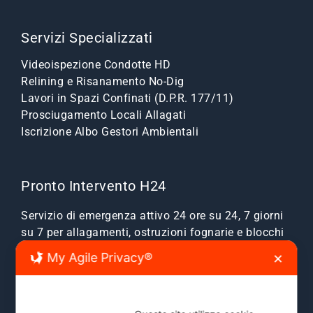
Servizi Specializzati
Videoispezione Condotte HD
Relining e Risanamento No-Dig
Lavori in Spazi Confinati (D.P.R. 177/11)
Prosciugamento Locali Allagati
Iscrizione Albo Gestori Ambientali
Pronto Intervento H24
Servizio di emergenza attivo 24 ore su 24, 7 giorni
su 7 per allagamenti, ostruzioni fognarie e blocchi
scarichi.
My Agile Privacy®
✕
Zone Servite:
Milano città, Monza e Brianza, Sesto
San Giovanni, Cinisello, Cologno, Bresso, Segrate,
Cernusco e comuni limitrofi.