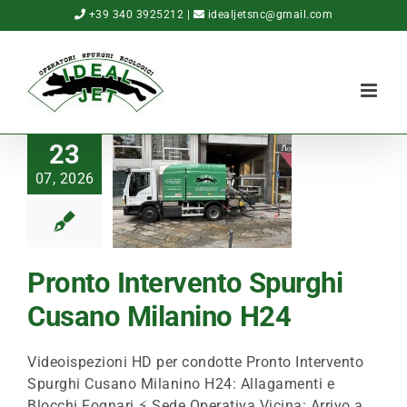
Salta
+39 340 3925212
|
idealjetsnc@gmail.com
al
contenuto
23
07, 2026
Pronto Intervento Spurghi
Cusano Milanino H24
Videoispezioni HD per condotte Pronto Intervento
Spurghi Cusano Milanino H24: Allagamenti e
Blocchi Fognari ⚡ Sede Operativa Vicina: Arrivo a