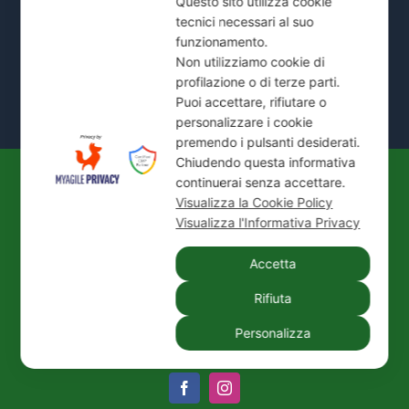
Questo sito utilizza cookie
tecnici necessari al suo
Mostra Tutte le Zone Servite →
funzionamento.
Non utilizziamo cookie di
profilazione o di terze parti.
Puoi accettare, rifiutare o
personalizzare i cookie
premendo i pulsanti desiderati.
Chiudendo questa informativa
continuerai senza accettare.
© 2026
IDEAL JET S.N.C. DI PREZIOSO
Visualizza la Cookie Policy
ANTONIETTA E C.
| P. IVA / C.F.: 02066180965 |
Visualizza l'Informativa Privacy
REA: MI-1339524 | Via Pisa 200/28 - 20099 Sesto
Accetta
San Giovanni (MI)
Tel.:
+39 02 24416880
| PEC:
idealjetsnc@legalmail.it
Rifiuta
|
Privacy Policy
|
Cookie Policy
|
Credits
Personalizza
Facebook
Instagram