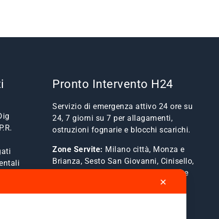
i
Pronto Intervento H24
Servizio di emergenza attivo 24 ore su
Dig
24, 7 giorni su 7 per allagamenti,
P.R.
ostruzioni fognarie e blocchi scarichi.
Zone Servite:
Milano città, Monza e
ati
Brianza, Sesto San Giovanni, Cinisello,
entali
Cologno, Bresso, Segrate, Cernusco e
✕
comuni limitrofi.
Mostra Tutte le Zone Servite →