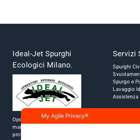
Ideal-Jet Spurghi
Servizi
Ecologici Milano.
Spurghi Civi
Svuotament
Spurgo e Pu
Lavaggio I
Assistenz
My Agile Privacy®
Operatori spurghi ecologici e
manutenzione fognature a Milano e
provincia dal 1980.