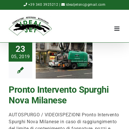
Salta
+39 340 3925212
|
idealjetsnc@gmail.com
al
contenuto
23
05, 2019
Pronto Intervento Spurghi
Nova Milanese
AUTOSPURGO / VIDEOISPEZIONI Pronto Intervento
Spurghi Nova Milanese in caso di raggiungimento
del limite di contenimento di fognature, pozzi e