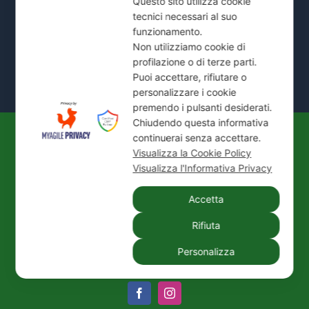
Questo sito utilizza cookie
tecnici necessari al suo
Mostra Tutte le Zone Servite →
funzionamento.
Non utilizziamo cookie di
profilazione o di terze parti.
Puoi accettare, rifiutare o
personalizzare i cookie
premendo i pulsanti desiderati.
Chiudendo questa informativa
continuerai senza accettare.
© 2026
IDEAL JET S.N.C. DI PREZIOSO
Visualizza la Cookie Policy
ANTONIETTA E C.
| P. IVA / C.F.: 02066180965 |
Visualizza l'Informativa Privacy
REA: MI-1339524 | Via Pisa 200/28 - 20099 Sesto
Accetta
San Giovanni (MI)
Tel.:
+39 02 24416880
| PEC:
idealjetsnc@legalmail.it
Rifiuta
|
Privacy Policy
|
Cookie Policy
|
Credits
Personalizza
Facebook
Instagram