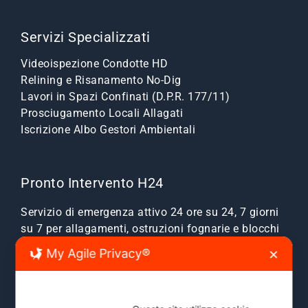
Servizi Specializzati
Videoispezione Condotte HD
Relining e Risanamento No-Dig
Lavori in Spazi Confinati (D.P.R. 177/11)
Prosciugamento Locali Allagati
Iscrizione Albo Gestori Ambientali
Pronto Intervento H24
Servizio di emergenza attivo 24 ore su 24, 7 giorni
su 7 per allagamenti, ostruzioni fognarie e blocchi
scarichi.
My Agile Privacy®
✕
Zone Servite:
Milano città, Monza e Brianza, Sesto
San Giovanni, Cinisello, Cologno, Bresso, Segrate,
Cernusco e comuni limitrofi.