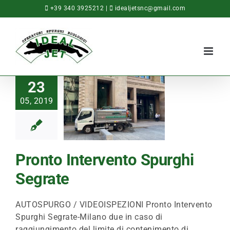
Salta
+39 340 3925212
|
idealjetsnc@gmail.com
al
contenuto
23
05, 2019
Pronto Intervento Spurghi
Segrate
AUTOSPURGO / VIDEOISPEZIONI Pronto Intervento
Spurghi Segrate-Milano due in caso di
raggiungimento del limite di contenimento di