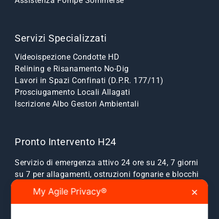
Assistenza Pompe Sommerse
Servizi Specializzati
Videoispezione Condotte HD
Relining e Risanamento No-Dig
Lavori in Spazi Confinati (D.P.R. 177/11)
Prosciugamento Locali Allagati
Iscrizione Albo Gestori Ambientali
Pronto Intervento H24
Servizio di emergenza attivo 24 ore su 24, 7 giorni
su 7 per allagamenti, ostruzioni fognarie e blocchi
scarichi.
My Agile Privacy®
✕
Zone Servite:
Milano città, Monza e Brianza, Sesto
San Giovanni, Cinisello, Cologno, Bresso, Segrate,