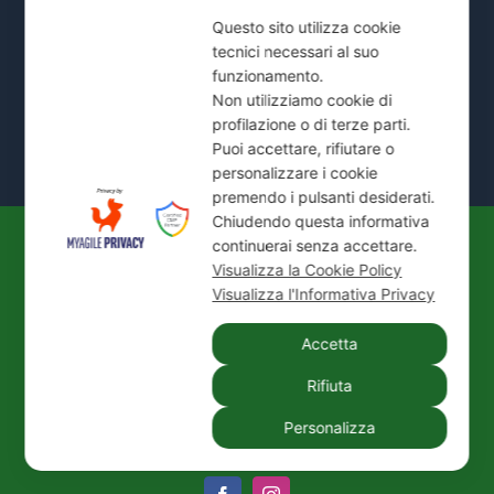
Cernusco e comuni limitrofi.
Questo sito utilizza cookie
tecnici necessari al suo
Mostra Tutte le Zone Servite →
funzionamento.
Non utilizziamo cookie di
profilazione o di terze parti.
Puoi accettare, rifiutare o
personalizzare i cookie
premendo i pulsanti desiderati.
Chiudendo questa informativa
continuerai senza accettare.
© 2026
IDEAL JET S.N.C. DI PREZIOSO
Visualizza la Cookie Policy
ANTONIETTA E C.
| P. IVA / C.F.: 02066180965 |
Visualizza l'Informativa Privacy
REA: MI-1339524 | Via Pisa 200/28 - 20099 Sesto
Accetta
San Giovanni (MI)
Tel.:
+39 02 24416880
| PEC:
idealjetsnc@legalmail.it
Rifiuta
|
Privacy Policy
|
Cookie Policy
|
Credits
Personalizza