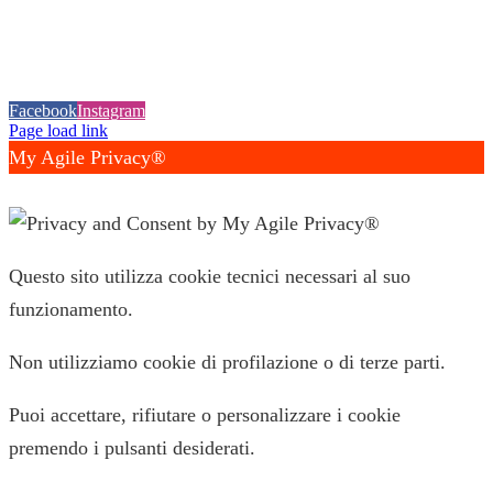
20099 Sesto San Giovanni (MI)
Tel.:
+39 02 24416880
| PEC:
idealjetsnc@legalmail.it
|
Privacy
Policy
|
Cookie Policy
|
Credits
Facebook
Instagram
Page load link
My Agile Privacy®
✕
Questo sito utilizza cookie tecnici necessari al suo
funzionamento.
Non utilizziamo cookie di profilazione o di terze parti.
Puoi accettare, rifiutare o personalizzare i cookie
premendo i pulsanti desiderati.