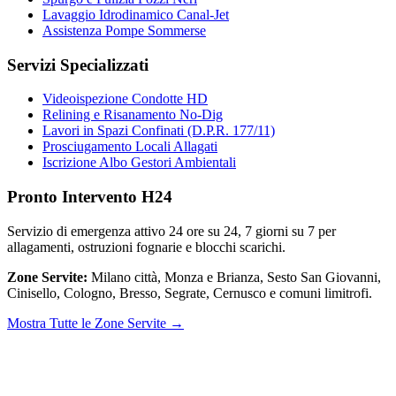
Lavaggio Idrodinamico Canal-Jet
Assistenza Pompe Sommerse
Servizi Specializzati
Videoispezione Condotte HD
Relining e Risanamento No-Dig
Lavori in Spazi Confinati (D.P.R. 177/11)
Prosciugamento Locali Allagati
Iscrizione Albo Gestori Ambientali
Pronto Intervento H24
Servizio di emergenza attivo 24 ore su 24, 7 giorni su 7 per
allagamenti, ostruzioni fognarie e blocchi scarichi.
Zone Servite:
Milano città, Monza e Brianza, Sesto San Giovanni,
Cinisello, Cologno, Bresso, Segrate, Cernusco e comuni limitrofi.
Mostra Tutte le Zone Servite →
© 2026
IDEAL JET S.N.C. DI PREZIOSO ANTONIETTA E C.
| P.
IVA / C.F.: 02066180965 | REA: MI-1339524 | Via Pisa 200/28 -