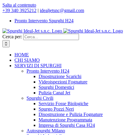
Salta al contenuto
+39 340 3925212
|
idealjetsnc@gmail.com
Pronto Intervento Spurghi H24
Cerca per:
HOME
CHI SIAMO
SERVIZI DI SPURGHI
Pronto Intervento H24
Disostruzione Scarichi
Videoispezioni Fognature
Spurghi Domestici
Pulizia Canal Jet
Spurghi Civili
Servizio Fosse Biologiche
Spurgo Pozzi Neri
Disostruzione e Pulizia Fognature
Manutenzione Programmata
Impresa di Spurghi Casa H24
Autospurghi Milano