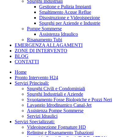
Spurghi Industriali
Gestione e Pulizia Impianti
Smaltimento Acque Reflue
Disostruzione e Videoispezione
Spurghi per Aziende e Industrie
Pompe Sommerse
Assistenza Idraulico
Risanamento Tubi
EMERGENZA ALLAGAMENTI
ZONE DI INTERVENTO
BLOG
CONTATTI
Home
Pronto Intervento H24
Servizi Principali:
Spurghi Civili e Condominiali
Spurghi Industriali e Aziende
Svuotamento Fosse Biologiche e Pozzi Neri
Lavaggio Idrodinamico Canal-Jet
Assistenza Pompe Sommerse
Servizi Idraulici
Servizi Specializzati:
Videoispezione Fognature HD
Relining e Risanamento Tubazioni