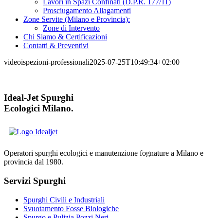
Lavori in Spazi Confinati (D.P.R. 177/11)
Prosciugamento Allagamenti
Zone Servite (Milano e Provincia):
Zone di Intervento
Chi Siamo & Certificazioni
Contatti & Preventivi
videoispezioni-professionali
2025-07-25T10:49:34+02:00
Ideal-Jet Spurghi
Ecologici Milano.
Operatori spurghi ecologici e manutenzione fognature a Milano e
provincia dal 1980.
Servizi Spurghi
Spurghi Civili e Industriali
Svuotamento Fosse Biologiche
Spurgo e Pulizia Pozzi Neri