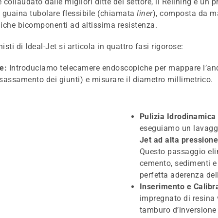
llaudato dalle migliori ditte del settore, il Relining è un pr
e guaina tubolare flessibile (chiamata
liner
), composta da mat
niche bicomponenti ad altissima resistenza.
sti di Ideal-Jet si articola in quattro fasi rigorose:
e:
Introduciamo telecamere endoscopiche per mappare l’anda
isassamento dei giunti) e misurare il diametro millimetrico.
Pulizia Idrodinamica 
eseguiamo un lavaggi
Jet ad alta pression
Questo passaggio elim
cemento, sedimenti e l
perfetta aderenza dell
Inserimento e Calibr
impregnato di resina 
tamburo d’inversione