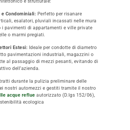
itettonico e strutturale:
i e Condominiali:
Perfetto per risanare
ticali, esalatori, pluviali incassati nelle mura
o i pavimenti di appartamenti e ville private
lle o marmi pregiati.
ettori Estesi:
Ideale per condotte di diametro
to pavimentazioni industriali, magazzini o
tte al passaggio di mezzi pesanti, evitando di
uttivo dell’azienda.
estratti durante la pulizia preliminare delle
i nostri automezzi e gestiti tramite il nostro
lle acque reflue
autorizzato (D.lgs 152/06),
tenibilità ecologica