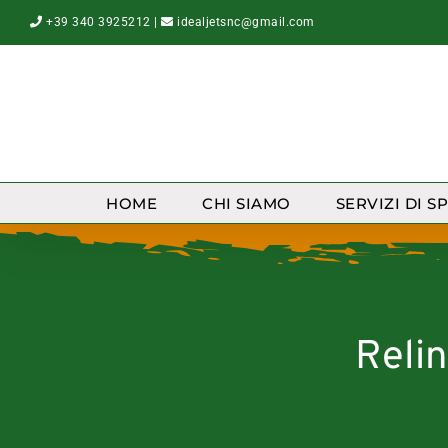
Salta
+39 340 3925212
|
idealjetsnc@gmail.com
al
contenuto
HOME
CHI SIAMO
SERVIZI DI S
Reli