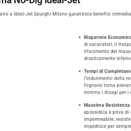
tema No-Dig Ideal-Jet
ario a Ideal-Jet Spurghi Milano garantisce benefici immediati
Risparmio Economico
di escavatori, il tras
rifacimento del masset
drasticamente inferio
Tempi di Completam
l’indurimento della r
fognario torna pienam
minimo i disagi per i
Massima Resistenza 
epossidica è priva di
impermeabile, resiste
impedisce per sempre a