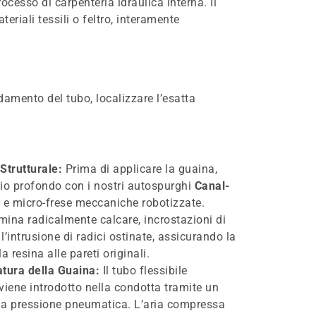
ocesso di carpenteria idraulica interna. Il
eriali tessili o feltro, interamente
mento del tubo, localizzare l’esatta
Strutturale:
Prima di applicare la guaina,
o profondo con i nostri autospurghi
Canal-
e
e micro-frese meccaniche robotizzate.
ina radicalmente calcare, incrostazioni di
’intrusione di radici ostinate, assicurando la
a resina alle pareti originali.
atura della Guaina:
Il tubo flessibile
viene introdotto nella condotta tramite un
 a pressione pneumatica. L’aria compressa