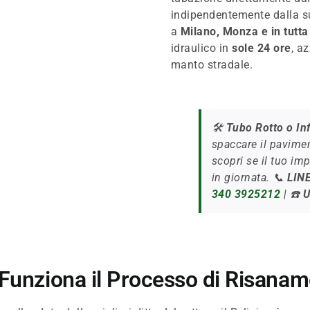
indipendentemente dalla s
a
Milano, Monza e in tutt
idraulico in
sole 24 ore
, a
manto stradale.
🛠️
Tubo Rotto o Inf
spaccare il pavimen
scopri se il tuo im
in giornata. 📞
LIN
340 3925212
| ☎️
U
 Funziona il Processo di Risana