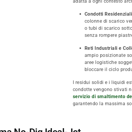
adatta a ogni contesto arch
Condotti Residenzial
colonne di scarico ver
o tubi di scarico sott
senza rompere piastre
Reti Industriali e Coll
ampio posizionate sot
aree logistiche sogge
bloccare il ciclo prod
I residui solidi e i liquidi 
condotte vengono stivati ne
servizio di smaltimento de
garantendo la massima sos