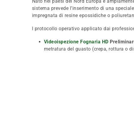
Nato nei paesi del Nord Europa e ampiamente co
sistema prevede l’inserimento di una special
impregnata di resine epossidiche o poliureta
l protocollo operativo applicato dai professioni
Videoispezione Fognaria HD
Preliminar
metratura del guasto (crepa, rottura o d