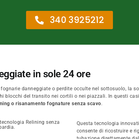
340 3925212
ggiate in sole 24 ore
e fognarie danneggiate o perdite occulte nel sottosuolo, la s
hi blocchi del transito nei cortili o nei piazzali. In questi casi
ining o risanamento fognature senza scavo
.
Questa tecnologia innova
consente di ricostruire e 
tubazione direttamente dall