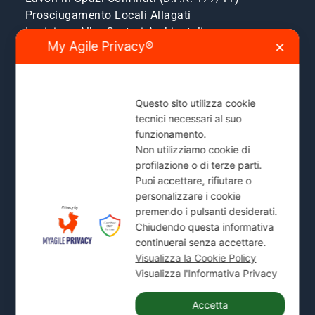
Prosciugamento Locali Allagati
Iscrizione Albo Gestori Ambientali
My Agile Privacy®
✕
Pronto Intervento H24
Questo sito utilizza cookie
Servizio di emergenza attivo 24 ore su 24, 7 giorni
tecnici necessari al suo
su 7 per allagamenti, ostruzioni fognarie e
funzionamento.
blocchi scarichi.
Non utilizziamo cookie di
profilazione o di terze parti.
Zone Servite:
Milano città, Monza e Brianza,
Puoi accettare, rifiutare o
Sesto San Giovanni, Cinisello, Cologno, Bresso,
personalizzare i cookie
Segrate, Cernusco e comuni limitrofi.
premendo i pulsanti desiderati.
Chiudendo questa informativa
Mostra Tutte le Zone Servite →
continuerai senza accettare.
Visualizza la Cookie Policy
Visualizza l'Informativa Privacy
Accetta