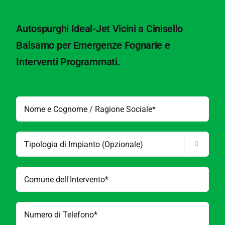
Autospurghi Ideal-Jet Vicini a Cinisello
Balsamo per Emergenze Fognarie e
Interventi Programmati.
