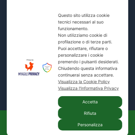
Pronto Intervento H24
Questo sito utilizza cookie
Servizio di emergenza attivo 24 ore su 24, 7 giorni
tecnici necessari al suo
su 7 per allagamenti, ostruzioni fognarie e blocchi
funzionamento.
scarichi.
Non utilizziamo cookie di
profilazione o di terze parti.
Zone Servite:
Milano città, Monza e Brianza, Sesto
Puoi accettare, rifiutare o
San Giovanni, Cinisello, Cologno, Bresso, Segrate,
personalizzare i cookie
Cernusco e comuni limitrofi.
premendo i pulsanti desiderati.
Chiudendo questa informativa
Mostra Tutte le Zone Servite →
continuerai senza accettare.
Visualizza la Cookie Policy
Visualizza l'Informativa Privacy
Accetta
Rifiuta
Personalizza
© 2026
IDEAL JET S.N.C. DI PREZIOSO
ANTONIETTA E C.
| P. IVA / C.F.: 02066180965 |