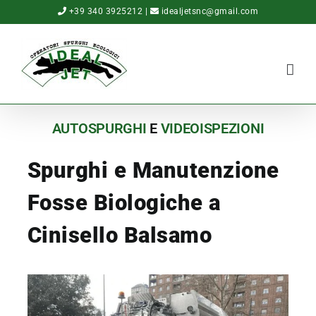
Salta
+39 340 3925212
|
idealjetsnc@gmail.com
al
contenuto
AUTOSPURGHI
E
VIDEOISPEZIONI
Spurghi e Manutenzione
Fosse Biologiche a
Cinisello Balsamo