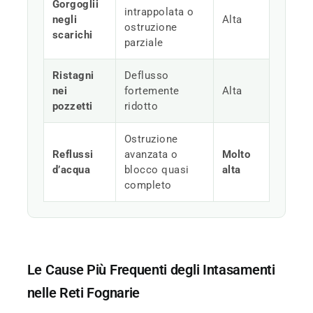
Gorgoglii
intrappolata o
negli
Alta
ostruzione
scarichi
parziale
Ristagni
Deflusso
nei
fortemente
Alta
pozzetti
ridotto
Ostruzione
Reflussi
avanzata o
Molto
d’acqua
blocco quasi
alta
completo
Le Cause Più Frequenti degli Intasamenti
nelle Reti Fognarie